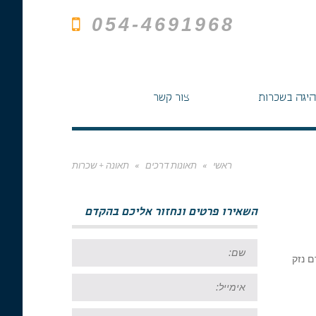
054-4691968
היגה בשכרות
צור קשר
ראשי
»
תאונות דרכים
»
תאונה + שכרות
השאירו פרטים ונחזור אליכם בהקדם
שם:
ם נזק
אימייל:
טל: