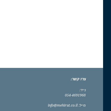
צרו קשר:
נייד:
054-4691968
מייל:
info@mehirut.co.il