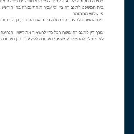
פסילה לתקופה של 360 ימים, ללא ניכוי חודשיים פסילה מנהלית אותן כבר ריצה, פסילה על תנאי, קנס ו-250 שעות של"צ.
בית המשפט לתעבורה ציין כי עבירות התעבורה בהן הורשע 
פי שלוש מהמותר.
בית המשפט לתעבורה ברמלה כיבד את ההסדר, כך שבסופו של
עורך דין לתעבורה עושה הכל כדי להשאיר את רישיון הנהיגה 
לא מומלץ להתייצב למשפטי תעבורה ללא עורך דין תעבורה