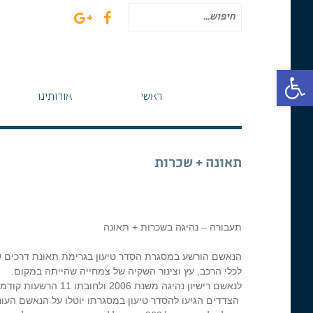
חיפוש
עבור:
פתח סרגל נגישות
ראשי
אודותינו
תאונה + שכרות
תעבורה – נהיגה בשכרות + תאונה
הנאשם הורשע במסגרת הסדר טיעון בגרימת תאונת דרכים שנ
לכלי הרכב, עץ וצינור השקיה של צמחייה שהייתה במקום.
לנאשם רישיון נהיגה משנת 2006 ולחובתו 11 הרשעות קודמות וכן עבר פלילי בגין עבירות רכוש.
הצדדים הגיעו להסדר טיעון במסגרתו יוטלו על הנאשם העו