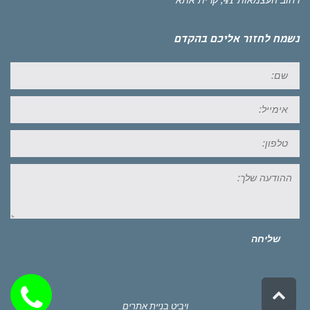
רחוב העצמאות 41, קרית אתא
נשמח לחזור אליכם בהקדם
שם:
אימייל:
טל:
ההודעה
שלך:
שליחה
גלילה
לראש
ויביט
בניית אתרים