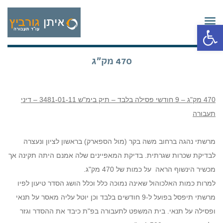
תפריט
פתח סרגל נגישות
470 מק"ג
470 מק"ג – 9 חודשי פסילה בלבד – תיק בימ"ש 3481-01-11 – דיני
תעבורה
מרשתי נהגה ברחוב משה בקר (מול הספארק) בראשון לציון ונעצרה
לבדיקת שכרות שגרתית. בדיקת המאפיינים שלה אמנם היתה תקינה אך
מכשיר הינשוף הראה על כמות של 470 מק"ג.
למרות כמות האלכוהול שאינה נמוכה כלל וכלל הושג הסדר טיעון לפיו
מרשתי תיפסל בפועל ל-9 חודשים בלבד וכן יוטל עליה מאסר על תנאי
ופסילה על תנאי. בית המשפט לתעבורה בפ"ת כיבד את ההסדר וגזר