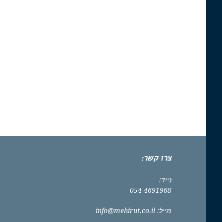
צרו קשר:
נייד:
054-4691968
מייל:
info@mehirut.co.il