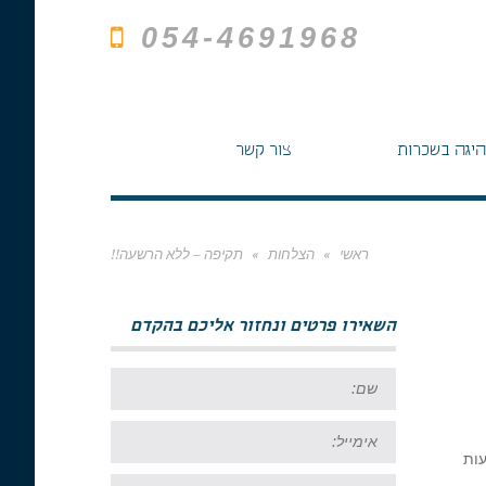
054-4691968
היגה בשכרות
צור קשר
ראשי
»
הצלחות
»
תקיפה – ללא הרשעה!!
השאירו פרטים ונחזור אליכם בהקדם
שם:
אימייל:
עות
טל: