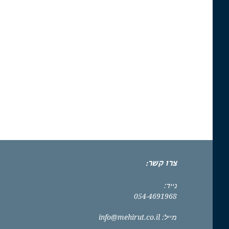
צרו קשר:
נייד:
054-4691968
מייל:
info@mehirut.co.il