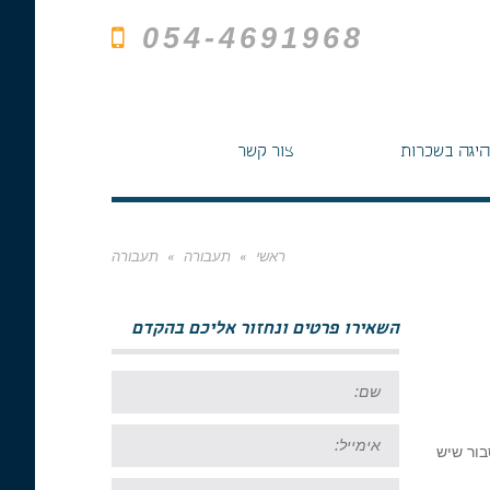
054-4691968
היגה בשכרות
צור קשר
ראשי
»
תעבורה
»
תעבורה
השאירו פרטים ונחזור אליכם בהקדם
שם:
אימייל:
בור שיש
טל: