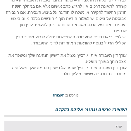
עבירות לפי פקודת התעבורה – כאשר מדובר בעבירת תעבורה שאינה
קשורה לתאונת דרכים אין להגיש כתב אישום אלא אם במהלך השנה
הוזמן החשוד לחקירה או נשלח לו הודעה על ביצוע העבירה. אם העבירה
מבוססת על צילום יש לשלוח הודעה תוך 4 חודשים בלבד מיום ביצוע
העבירה. אם בעל הרכב מסב את הדוח אז ניתן להעמיד לדין תוך
שנתיים.
יש לציין כי גם בדיני התעבורה ההתיישנות יכולה לנבוע מסדר הדין
הפלילי הרגיל בנוסף להוראות המיוחדות לדיני התעבורה.
עורך דין תעבורה איתן גורביץ' מציל את רישיון הנהיגה שלך ומשפר את
מצב רוחך באורך מופלא.
עורך דין תעבורה איתן גורביץ' שומר על רישיון הנהיגה שלך משל היה
מדובר בכד חרסינה ששוויו מיליון דולר.
פורסם ב:
תעבורה
השאירו פרטים ונחזור אליכם בהקדם
שם: