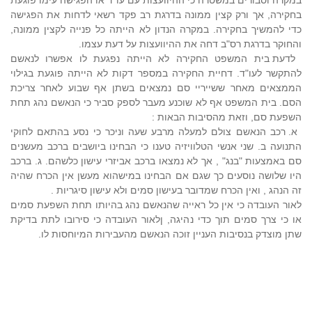
במקרה וסבורים במשטרה כי ההיוועצות עם עו"ד או הפגישה עימו פוגעת
בחקירה, אך ורק קצין ממונה בדרגת רב פקד רשאי לדחות את הפגישה
כדי להמשיך בחקירה. במקרה הנדון לא הייתה כל פנייה לקצין ממונה,
והחוקר בדרגת רס"ב דחה את ההיוועצות על דעת עצמו.
לדעת בית המשפט החקירה לא הייתה נפגעת לו אפשרו לנאשם
להתקשר לעו"ד. דחיית החקירה במספר דקות לא הייתה פוגעת בגילוי
הממצאים מאחר ששייריי סם נמצאים בשתן אף שבוע לאחר צריכת
הסם. בית המשפט אף לא שוכנע מעבר לספק סביר כי הנאשם נהג תחת
השפעת סם, וזאת מהסיבות הבאות :
א. רכב הנאשם צולם למעלה מרבע שעה וניכר כי נסע בהתאם לחוקי
התנועה ב. שני אנשי הטלוויזיה טענו כי הבחינו ביושבים ברכב מעשנים
סם באמצעות "בנג" , אך לא נמצאו ברכב אביזרי עישון כלשהם. ג. ברכב
היו שלושה נוסעים כך שגם אם הבחינו במישהוא מעשן אין הכרח שהיה
זה הנהג , ואין הכרח שמדובר בעישון סמים ולא עישון סיגריות .
לאור העובדה כי אין כל ראייה שהנאשם נהג בהיותו תחת השפעת סמים
או כי צרך סמים תוך כדי נהיגה, ןלאור העובדה כי סירובו לתת בדיקת
שתן מוצדק בנסיבות העניין זוכה הנאשם מהעבירות המיוחסות לו.