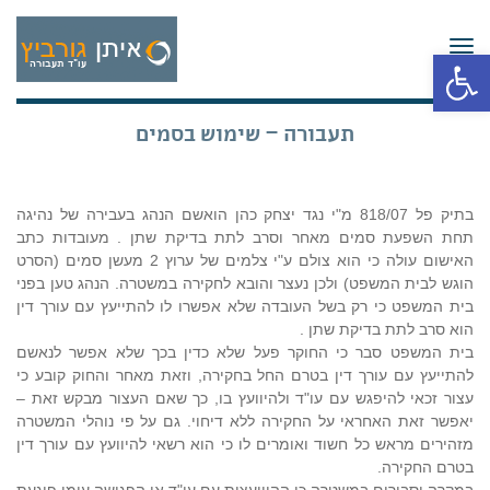
תפריט
פתח סרגל נגישות
תעבורה – שימוש בסמים
בתיק פל 818/07 מ"י נגד יצחק כהן הואשם הנהג בעבירה של נהיגה
תחת השפעת סמים מאחר וסרב לתת בדיקת שתן . מעובדות כתב
האישום עולה כי הוא צולם ע"י צלמים של ערוץ 2 מעשן סמים (הסרט
הוגש לבית המשפט) ולכן נעצר והובא לחקירה במשטרה. הנהג טען בפני
בית המשפט כי רק בשל העובדה שלא אפשרו לו להתייעץ עם עורך דין
הוא סרב לתת בדיקת שתן .
בית המשפט סבר כי החוקר פעל שלא כדין בכך שלא אפשר לנאשם
להתייעץ עם עורך דין בטרם החל בחקירה, וזאת מאחר והחוק קובע כי
עצור זכאי להיפגש עם עו"ד ולהיוועץ בו, כך שאם העצור מבקש זאת –
יאפשר זאת האחראי על החקירה ללא דיחוי. גם על פי נוהלי המשטרה
מזהירים מראש כל חשוד ואומרים לו כי הוא רשאי להיוועץ עם עורך דין
בטרם החקירה.