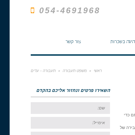
054-4691968
היגה בשכרות
צור קשר
ראשי
»
משפט תעבורה
»
תעבורה – עדים
השאירו פרטים ונחזור אליכם בהקדם
שם:
ם כדי
אימייל:
בירה של
טל: