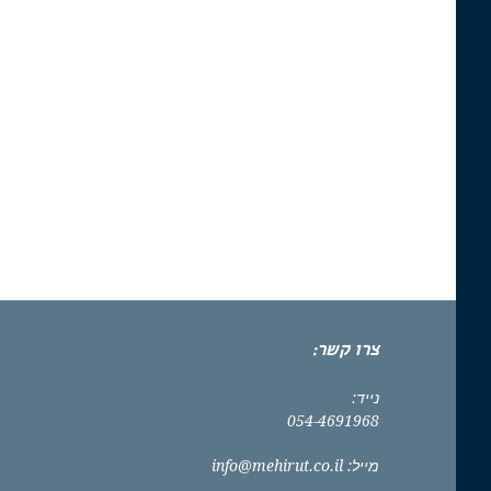
צרו קשר:
נייד:
054-4691968
מייל:
info@mehirut.co.il