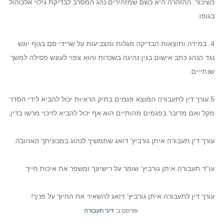
כשיכור. ההזהרה היא כשם שמזהירים נהג המסרב לבדיקת גילוי אלכוהול
בגופו.
4. במידה ותוצאות הבדיקה מגלות ומצביעות על שרידי סם בגוף יוגש
נגד הנהג כתב אישום בגין נהיגה בשכרות והוא צפוי לעונש פסילה למשך
שנתייים.
5.עורך דין לתעבורה המוצא פגמים בתיק הראיות יכול להביא לידי הסדר
מקל ואם מדובר בפגמים מהותיים הוא אף יכול להביא לזיכוי מרשו בדין.
עורך דין תעבורה איתן גורביץ' דואג שתמשיך לנהוג במכוניתך האהובה.
עו"ד תעבורה איתן גורביץ' שומר על רישיונך ומשפר את איכות חייך
עורך דין לתעבורה איתן גורביץ' דואג להשאיר את החיוך על פניך!.
פורסם ב:
דיני תעבורה