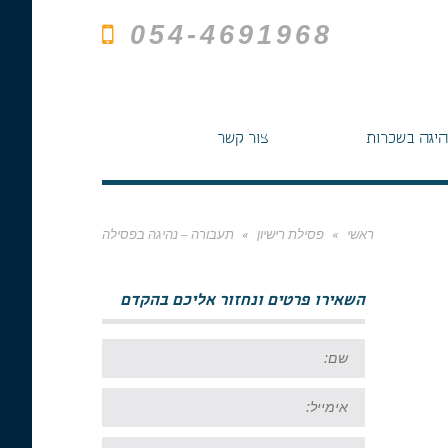
054-4691968
היגה בשכרות
צור קשר
ראשי
»
פסילת רישיון
»
תעבורה – נהיגה בפסילה
השאירו פרטים ונחזור אליכם בהקדם
שם:
אימייל:
טל: