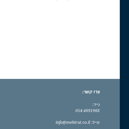
צרו קשר:
נייד:
054-4691968
מייל:
info@mehirut.co.il