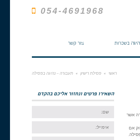
054-4691968
היגה בשכרות
צור קשר
ראשי
»
פסילת רישיון
»
תעבורה – נהיגה בפסילה
השאירו פרטים ונחזור אליכם בהקדם
שם:
רה אשר
אימייל:
וק אם
סילה.
טל: