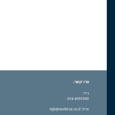
צרו קשר:
נייד:
054-4691968
מייל:
info@mehirut.co.il