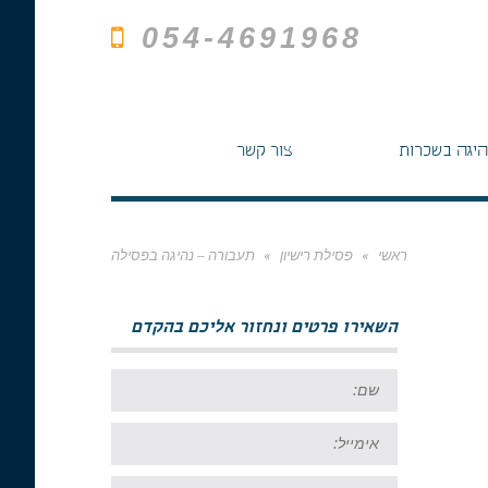
054-4691968
היגה בשכרות
צור קשר
ראשי
»
פסילת רישיון
»
תעבורה – נהיגה בפסילה
השאירו פרטים ונחזור אליכם בהקדם
שם:
אימייל:
טל: