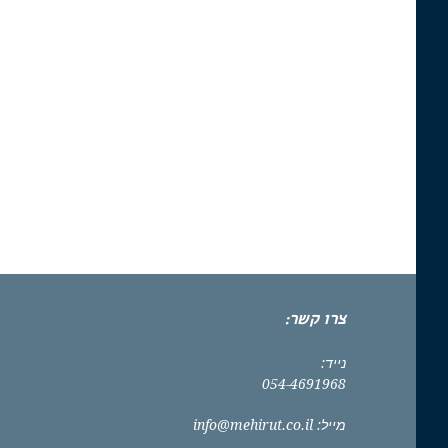
צרו קשר:
נייד:
054-4691968
מייל:
info@mehirut.co.il