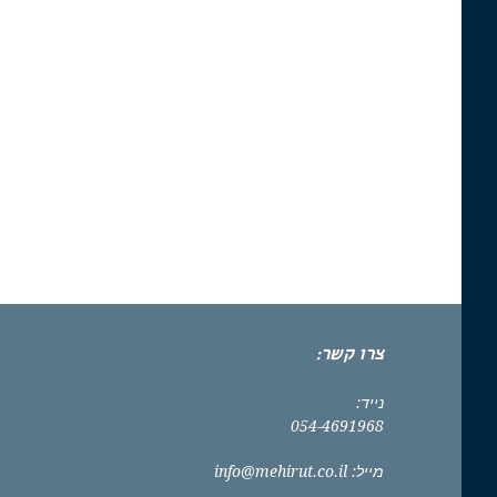
צרו קשר:
נייד:
054-4691968
מייל:
info@mehirut.co.il