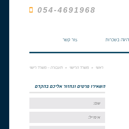
054-4691968
היגה בשכרות
צור קשר
ראשי
»
משרד הרישוי
»
תעבורה – משרד רישוי
השאירו פרטים ונחזור אליכם בהקדם
שם:
אימייל:
טל: