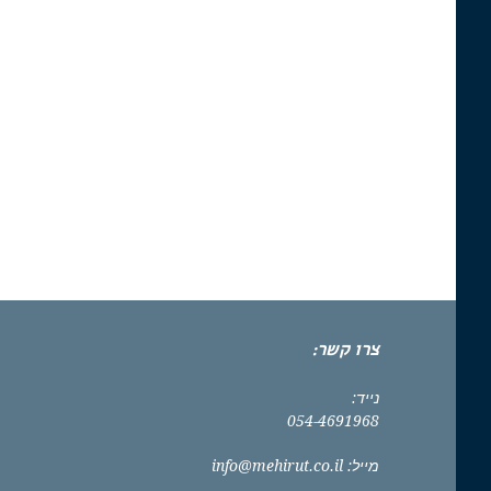
צרו קשר:
נייד:
054-4691968
מייל:
info@mehirut.co.il