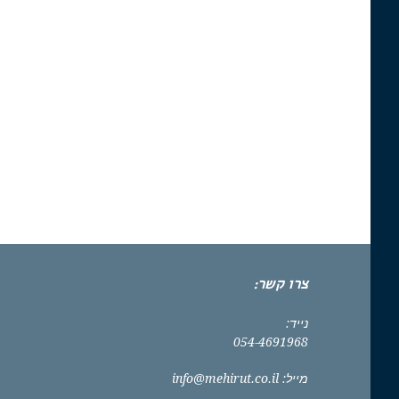
צרו קשר:
נייד:
054-4691968
מייל:
info@mehirut.co.il