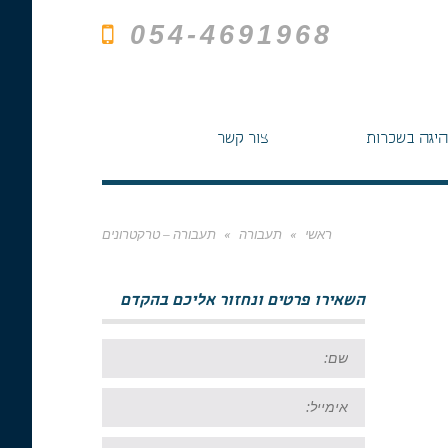
054-4691968
היגה בשכרות
צור קשר
ראשי
»
תעבורה
»
תעבורה – טרקטרונים
השאירו פרטים ונחזור אליכם בהקדם
שם:
אימייל:
טל: