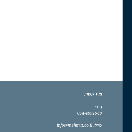
צרו קשר:
נייד:
054-4691968
מייל:
info@mehirut.co.il