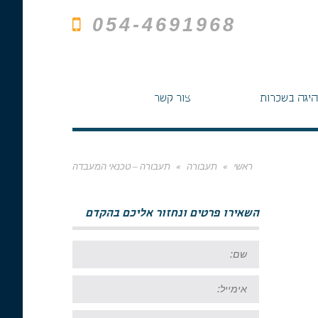
054-4691968
היגה בשכרות
צור קשר
ראשי
»
תעבורה
»
תעבורה – טכנאי המעבדה
השאירו פרטים ונחזור אליכם בהקדם
שם:
אימייל:
טל: