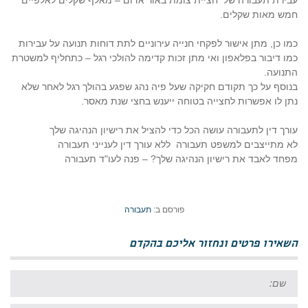
עבירת תעבורה של
חציית צומת באור אדום – מאלף שקלים לאלפיים
חמש מאות שקלים.
כמו כן, מתן אישור לפקחי חנייה עירוניים לתת דוחות תנועה על עבירות
כמו דיבור בפלאפון ואי מתן זכות קדימה להולכי רגל – כתחליף למשטרת
התנועה.
בנוסף על כך תקודם חקיקה שעל פיה נהג שפגע בהולך רגל לאחר שלא
נתן לו אפשרות לחצייה בטוחה ייענש בחצי שנת מאסר.
עורך דין לתעבורה עושה הכל כדי להציל את רישיון הנהיגה שלך
לא מתייצבים למשפט תעבורה
ללא עורך דין לענייני תעבורה
מפחד לאבד את רישיון הנהיגה שלך? – פנה לעו"ד תעבורה
פורסם ב:
תעבורה
השאירו פרטים ונחזור אליכם בהקדם
שם: