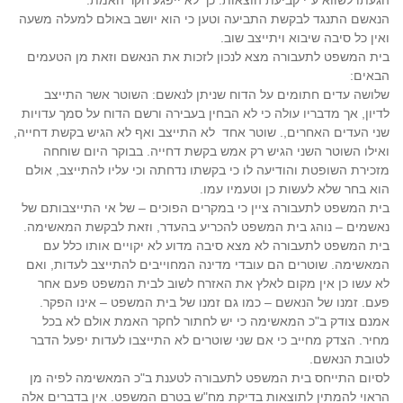
הגעתו לשווא ע"י קביעת הוצאות. כך לא ייפגע חקר האמת.
הנאשם התנגד לבקשת התביעה וטען כי הוא יושב באולם למעלה משעה
ואין כל סיבה שיבוא ויתייצב שוב.
בית המשפט לתעבורה מצא לנכון לזכות את הנאשם וזאת מן הטעמים
הבאים:
שלושה עדים חתומים על הדוח שניתן לנאשם: השוטר אשר התייצב
לדיון, אך מדבריו עולה כי לא הבחין בעבירה ורשם הדוח על סמך עדויות
שני העדים האחרים,. שוטר אחד
לא התייצב ואף לא הגיש בקשת דחייה,
ואילו השוטר השני הגיש רק אמש בקשת דחייה. בבוקר היום שוחחה
מזכירת השופטת והודיעה לו כי בקשתו נדחתה וכי עליו להתייצב, אולם
הוא בחר שלא לעשות כן וטעמיו עמו.
בית המשפט לתעבורה ציין כי במקרים הפוכים – של אי התייצבותם של
נאשמים – נוהג בית המשפט להכריע בהעדר, וזאת לבקשת המאשימה.
בית המשפט לתעבורה לא מצא סיבה מדוע לא יקויים אותו כלל עם
המאשימה. שוטרים הם עובדי מדינה המחוייבים להתייצב לעדות, ואם
לא עשו כן אין מקום לאלץ את האזרח לשוב לבית המשפט פעם אחר
פעם. זמנו של הנאשם – כמו גם זמנו של בית המשפט – אינו הפקר.
אמנם צודק ב"כ המאשימה כי יש לחתור לחקר האמת אולם לא בכל
מחיר. הצדק מחייב כי אם שני שוטרים לא התייצבו לעדות יפעל הדבר
לטובת הנאשם.
לסיום התייחס בית המשפט לתעבורה לטענת ב"כ המאשימה לפיה מן
הראוי להמתין לתוצאות בדיקת מח"ש בטרם המשפט. אין בדברים אלה