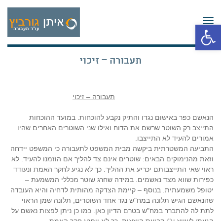
תפריט
פתח סרגל נגישות
תעבורה – זיכוי
תעבורה – זיכוי
הנאשם כפר באישום נגדו והתיק נקבע להוכחות. במועד ההוכחות
התייצב רק השוטר שרשם את הדוח ואילו שני השוטרים האחרים שהיו
אמורים להעיד לא התייצבו.
התביעה המשטרתית ביקשה מבית המשפט לתעבורה כי המשפט יידחה
וזאת מהנימוקים הבאים: שוטרים אינם צד להליך אם הוזמנו להעיד. לא
ראוי שאי התייצבותם יכריע את ההליך. כך לא נגיע לחקר האמת ונעודד
כפירות שווא מצד נאשמים. במידה שחרג שוטר מכללי המשמעת –
יטופל משמעתית. בנוסף – קיימת הצדקה מהותית לדחיה והיא העובדה
שהנאשם הגיש תלונה במח"ש נגד אחד השוטרים, תלונה שמן הראוי
לתת לה להתברר במח"ש בטרם הדיון כאן. כמו כן ניתן לפצות נאשם על