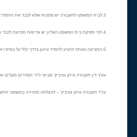
3.לבית המשפט לתעבורה יש סמכות שלא לכבד את ההסדר, אך הדבר נעשה לעיתים נדירות למדי.
4.לפי פסיקת בית המשפט העליון יש עדיפות מכרעת לכבד הסדרי טיעון.
5.התביעה נאותה להגיע להסדר טיעון בדרך כלל על בסיס ראייתי כלומר שיש פגמים בחומר הראיות עליהם מצביע עורך הדין לתעבורה.
עורך דין תעבורה איתן גורביץ' מביאי לידי הסדרים מקלים ואף 
עו"ד תעבורה איתן גורביץ' – להצלחה מזהירה במשפטי התעב