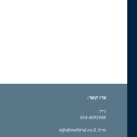
צרו קשר:
נייד:
054-4691968
מייל:
info@mehirut.co.il