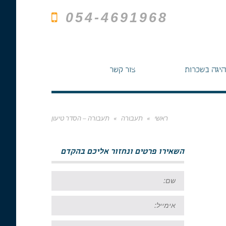
054-4691968
היגה בשכרות
צור קשר
ראשי
»
תעבורה
»
תעבורה – הסדר טיעון
השאירו פרטים ונחזור אליכם בהקדם
שם:
אימייל:
טל: