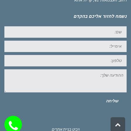
רחוב העצמאות 41, קרית אתא
נשמח לחזור אליכם בהקדם
שם:
אימייל:
טל:
ההודעה
שלך:
שליחה
גלילה
לראש
ויביט
בניית אתרים