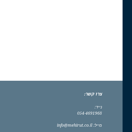
צרו קשר:
נייד:
054-4691968
מייל:
info@mehirut.co.il