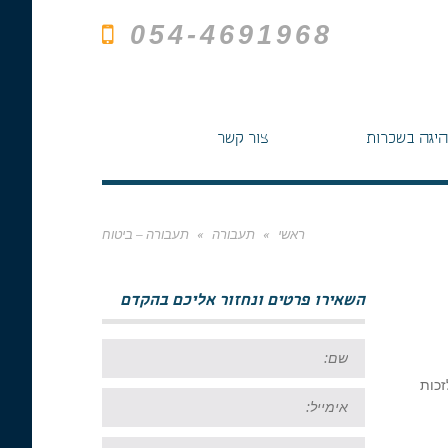
054-4691968
היגה בשכרות
צור קשר
ראשי
»
תעבורה
»
תעבורה – ביטוח
השאירו פרטים ונחזור אליכם בהקדם
שם:
זכות
אימייל:
טל: