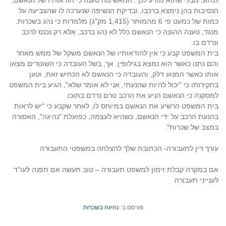
לנהוג, מבלי שהוא מודע לכך. המאשימה טענה כי הודאותיו של הנאשם,
הנסיבות בהן נימצא ברכבו, ובדיקת הנשיפה שנערכה לו שהצביעה על
כמות של כמעט פי 6 מהמותר (1,415 מק"ג) מלמדות כי נהג בשכרות.
מנגד, טענה ההגנה כי הנאשם כלל לא נהג ברכב, אלא רק נכנס לרכב
ונרדם בו.
בית המשפט קבע כי אין להודאותיו של הנאשם משקל של ממש מאחר
והם נתנו כאשר הוא נמצא בגילופין. אך, בשל העובדה כי השוטרים מצאו
אותו כאשר המנוע דלק, והעובדה כי הנאשם לא הכחיש זאת, וטען
בחקירותו כי "יכול להיות שהנעתי, אני לא אומר שלא", הגיע בית המשפט
למסקנה כי הנאשם הניע את הרכב טרם נרדם בתוכו.
בית המשפט הרשיע את הנאשם במיוחס לו, לאחר שקבע כי "יש לראות
בהנעת הרכב על ידי הנאשם, כשהיא לעצמה, כפועלת "נהיגה", האסורה
במצב של שכרות".
עורך דין לתעבורה- הכתובת שלך להצלחה במשפטי התעבורה
אם במקרה קבלת זימון למשפט תעבורה – טוב תעשה אם תפנה לעו"ד
לענייני תעבורה
פורסם ב:
נהיגה בשכרות