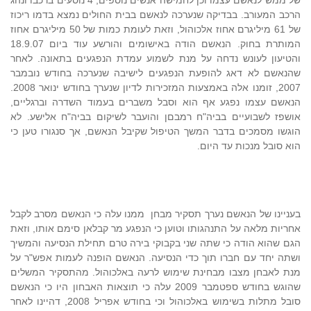
של ממש לנאשם עצמו וכן לחמישה אנשים נוספים, 4 נוסעים ברכבו ונהג
הרכב המעורב. בבדיקה שנערכה לנאשם בבית החולים נמצא בדמו ריכוז
של 61 מיליגרם אחוז אלכוהול, וזאת לעומת כמות של 50 מיליגרם אחוז
המותרת בחוק. הנאשם הודה באישומים והורשע עוד ביום 18.9.07
והטיעון לעונש נדחה על מנת לשמוע עמדת הנפגעים בתאונה. לאחר
שהנאשם לא דאג להופעת הנפגעים לישיבה שנערכה בחודש נובמבר
2007, זומנו אלה באמצעות המזכירות לדיון שנערך בחודש ינואר 2008.
הנאשם עצמו נפגע אף הוא וסבל משברים בעמוד השדרה וברגליים,
אושפז לשבועיים בביה"ח רמבםן והועבר לשיקום בביה"ח אלישע. לא
הוגשו מסמכים בדבר המשך הטיפול שקיבל הנאשם, אך סנגורו טען כי
הוא סובל מנכות עד היום.
בעניינו של הנאשם נערך תסקיר מבחן
ממנו עלה כי הנאשם מסרב לקבל
אחריות מלאה על התנהגותו וטוען כי הנפגע מר קבלאן סימם אותו, וזאת
הגם שהוא הודה כי שתה שני בקבוקי בירה טרם תחילת הנסיעה והמשיך
ושתה יחד עם חברו תוך כדי הנסיעה. הנאשם הופנה לעמות אפש"ר על
מנת לאבחן מצבו מבחינת שימוש לרעה באלכוהול. מהתסקיר המשלים
שהוגש בחודש ספטמבר 2009 עלה כי תוצאות האבחון היו כי הנאשם
סובל מתלות בשימוש באלכוהול וכי בחודש אפריל 2008, דהיינו לאחר