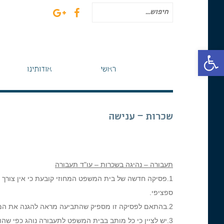
חיפוש
עבור:
פתח סרגל נגישות
ראשי
אודותינו
שכרות – ענישה
תעבורה – נהיגה בשכרות – עו"ד תעבורה
1.פסיקה חדשה של בית המשפט המחוזי קובעת כי אין צורך
ספציפי.
2.בהתאם לפסיקה זו מספיק שהתביעה מראה להגנה את המסמכים הרלוונטוים ואין צורך אפילו בהגשתן לבית המשפט בעת ההוכחות.
3.יש לציין כי כל מותב בבית המשפט לתעבורה נוהג כפי שהוא רואה את המתמונה המשפטית. מדובר בפסקי דין מנחים ולא מחייבים.