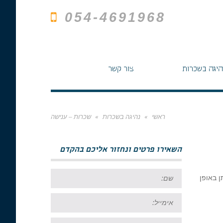
054-4691968
היגה בשכרות
צור קשר
ראשי
»
נהיגה בשכרות
»
שכרות – ענישה
השאירו פרטים ונחזור אליכם בהקדם
שם:
 באופן
אימייל:
טל: