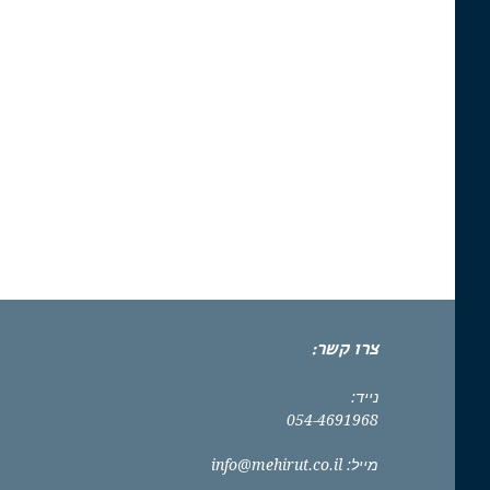
צרו קשר:
נייד:
054-4691968
מייל:
info@mehirut.co.il