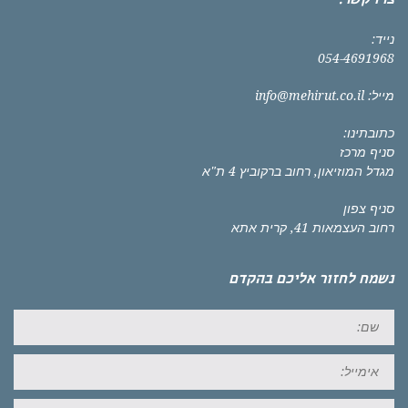
צרו קשר:
נייד:
054-4691968
מייל:
info@mehirut.co.il
כתובתינו:
סניף מרכז
מגדל המוזיאון, רחוב ברקוביץ 4 ת"א
סניף צפון
רחוב העצמאות 41, קרית אתא
נשמח לחזור אליכם בהקדם
שם:
אימייל:
טל: