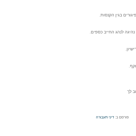
ב לך
פורסם ב:
דיני תעבורה