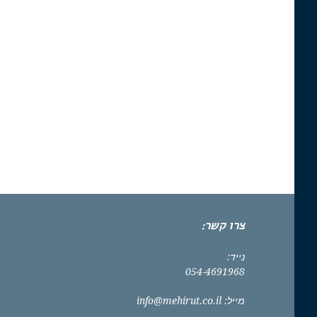
צרו קשר:
נייד:
054-4691968
מייל:
info@mehirut.co.il