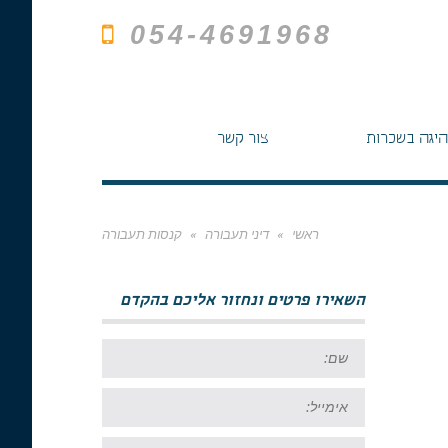
054-4691968
היגה בשכרות
צור קשר
ראשי
»
דיני תעבורה
»
קנסות תעבורה
השאירו פרטים ונחזור אליכם בהקדם
שם:
אימייל:
טל: