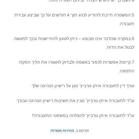
4.לשם כך יש להגיש תצהיר וצילום תעודת זהות.
5.המשטרה חייבת להודיע לנהג תוך 4 חודשים על כך שביצע עבירת
תעבורה.
6.במקרה שהדבר אינו מבוצע – ניתן לטעון להתיישנות ובכך למעשה
לבטל את הדוח.
7.קיימת אפשרות לכפור באשמה ולבדוק לאשורו את הליך הפקת
התמונה.
עורך דין לתעבורה איתן גורביץ' מגן על רישיון הנהיגה שלך
עו"ד לתעבורה איתן גורביץ' מבין את חשיבות רישיון הנהיגה עבורך
עו"ד לתעבורה איתן גורביץ' להצלחה במשפטי התעבורה!!
פורסם ב:
מהירות מופרזת