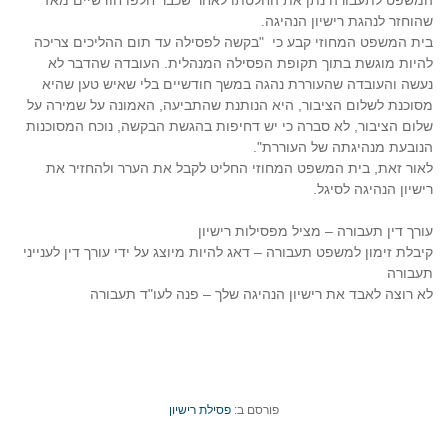
המשפט לתעבורה נתן את החלטתו לאחר שכבר חלפו חודשיים מאז
שהוחזר לנהגת רישיון הנהיגה.
בית המשפט המחוזי קבע כי
"בקשה לפסילה עד תום ההליכים צריכה
להיות מוגשת בתוך תקופת הפסילה המנהלית. העובדה שהדבר לא
נעשה והעובדה שהעוררת נהגה במשך חודשיים בלי שאיש טען שהיא
מסוכנת לשלום הציבור, היא הנותנת שהתביעה, האמונה על שמירה על
שלום הציבור, לא סברה כי יש דחיפות בהגשת הבקשה, נוכח המסוכנות
הנובעת מנהיגתה של העוררת".
לאור זאת, בית המשפט המחוזי החליט לקבל את הערר ולהחזיר את
רישיון הנהיגה לסיגל.
עורך דין תעבורה – מציל מפסילות רישיון
קיבלת זימון למשפט תעבורה – דאג להיות מיוצג על ידי עורך דין לענייני
תעבורה
לא רוצה לאבד את רישיון הנהיגה שלך – פנה לעו"ד תעבורה
פורסם ב:
פסילת רישיון