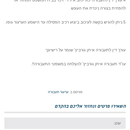
4.עורך דין לתעבורה יכול להביא לידי זיכוי בבית המשפט המחוזי או
להפחית בצורה ניכרת את העונש.
5.ניתן להגיש בקשה לעיכוב ביצוע רכיב הפסילה עד הישמע הערעור גופו.
עורך דין לתעבורה איתן גורביץ' שומר על רישיונך
עו"ד תעבורה איתן גורביץ' להצלחה במשפטי התעבורה!!.
פורסם ב:
ערעור תעבורה
השאירו פרטים ונחזור אליכם בהקדם
שם: