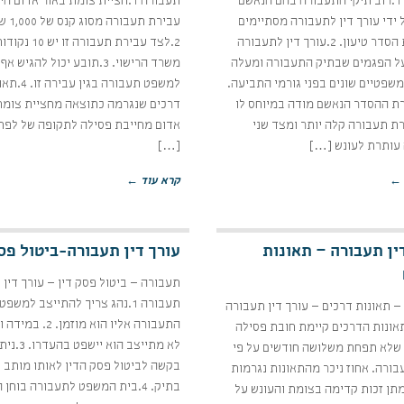
תעבורה 1.רוב תיקי התעבורה בהם הנאשם
תעבורה 1.חציית צומת באור אדום הי
 ידי עורך דין לתעבורה מסתיימים
עבירת תעבורה
במסגרת הסדר טיעון. 2.עורך דין לתעבורה
2.לצד עבירת תעבורה
ל הפגמים שבתיק התעבורה ומעלה
משרד הרישוי. 3.תובע יכול להגיש
משפטיים שונים בפני גורמי התביעה.
למשפט תעבורה בגין עבי
רת ההסדר הנאשם מודה במיוחס לו
דרכים שנגרמה כתוצאה מחציית צומת
ת תעבורה קלה יותר ומצד שני
עותרת לעונש […]
[…]
 ←
קרא עוד ←
ין תעבורה – תאונות
עורך דין תעבורה-ביטול פס
תעבורה – ביטול פסק דין – עורך דין
תעבורה 1.נהג צריך להתייצב למשפט
 תאונות דרכים – עורך דין תעבורה
התעבורה אליו הוא מוזמן. 2
תאונות הדרכים קיימת חובת פסילה
לא מתייצב הוא 
שלא תפחת משלושה חודשים על פי
בקשה לביטול פסק הדין לאותו מותב 
בורה. אחוז ניכר מהתאונות נגרמות
בתיק. 4.בית המשפט לתעבורה בוחן
תן זכות קדימה בצומת והעונש על