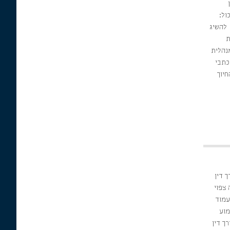
כול:
 להשיג
ת
נהלית
כתבי
חיוך
 דין
ת חובה צפוי
צריך לעמוד
 לשימוע
ישוי טרם הפסילה. 4.עורך דין