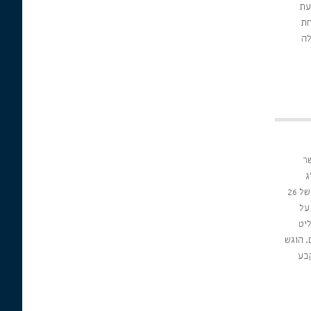
עת
אחת
לה
ר
קל של 9 ק"ג
ובהחזקת סם לצריכה עצמית במשקל של 26
על
יט
בלבד למשך 4 שנים. הוגש
בע