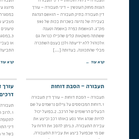
תעבורה – ניהול הוכחות – דיני תעבורה
הגנות מחוק העונשין – דיני תעבורה – עורך
מיוצג על
דין תעבורה בתיק תעבורה – הואשם הנהגת
בעבירה של נהיגה בשכרות בכות של 590
מצביע ע
מק"ג. הנאשמת כפרה באשמה וטענה
טיעונים 
ששתתה משקאות קלים שהכילו כנראה גם
3.במסג
אלכוהול ללא ידיעתה ולכן בעצם השתכרה
או בעביר
מבלי שהתכוונה. בעדותה […]
התביעה 
קרא עוד ←
קרא עוד
תעבורה – הסבת דוחות
עורך ד
דרכים
תעבורה – הסבת דוחות – עורך דין תעבורה
1.דוחות המבוססים על צילום נרשמים על שם
תעבורה –
הבעלים הרשומים של הרכב. 2.בפועל יכול
1.לרוב 
להיות שנהג אחר נסע באותו רכב וביצע את
לתקופה 
עבירת התעבורה. 3.ניתן להסב את הדוח על
דיני התע
שם מי שבפועל ביצע את עבירת התעבורה.
בשל אי מ