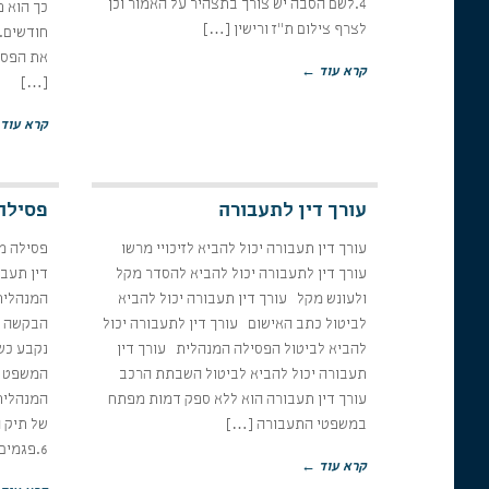
4.לשם הסבה יש צורך בתצהיר על האמור וכן
כך הוא 
לצרף צילום ת"ז ורישין […]
קרא עוד ←
[…]
קרא עוד
עורך דין לתעבורה
פסילה
עורך דין תעבורה יכול להביא לזיכויי מרשו
עורך דין לתעבורה יכול להביא להסדר מקל
דין תעבו
ולעונש מקל עורך דין תעבורה יכול להביא
לביטול כתב האישום עורך דין לתעבורה יכול
להביא לביטול הפסילה המנהלית עורך דין
תעבורה יכול להביא לביטול השבתת הרכב
המשפט ל
עורך דין תעבורה הוא ללא ספק דמות מפתח
במשפטי התעבורה […]
של תיק 
6.פגמים בחומר הראיות אשר […]
קרא עוד ←