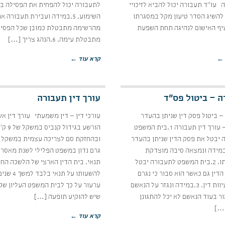
עו"ד תעבורה יכול להביא לזיכויי
לתעבורה יכול להפחית את הפסילה ב
 להשיג הסדר טיעון מקל במסגרתו
השימוע. 5.במידה ועבירת תעבורה 
עיף האישום לנהיגה תחת השפעת
מהרשימה מתבטלת כמובן שכל הפסי
מתבטלת עימה. 6.הנהג צריך […]
 ←
קרא עוד ←
 – ביטול פס"ד
עורך דין תעבורה
 ביטול פסק דין שניתן בהעדר
עורכי דין – דין משמעתי עורך דין אש
הנאשם – עורך דין תעבורה 1.בית המשפט
הורשע בגידול קנביס במש
 יבטל את פסק הדין שניתן בהעדר
מידה ונמצאה סיבה מוצדקת
גרם נדון במשפט הפלילי לשנת מאסר 
להעדרותו. 2.בית המשפט לתעבורה יבטל
תנאי. בית הדין הארצי של הלשכה החל
דין גם כאשר הוא סבור כי נגרם
להשעותו על תנאי 
לנאשם עיוות דין. 3.במידה ונגזר על הנאשם
ערעור על כך לבית המשפט העליון שק
ר בעוד הנאשם לא יכל להתגונן
שיש להוקיע תופעה […]
…]
קרא עוד ←