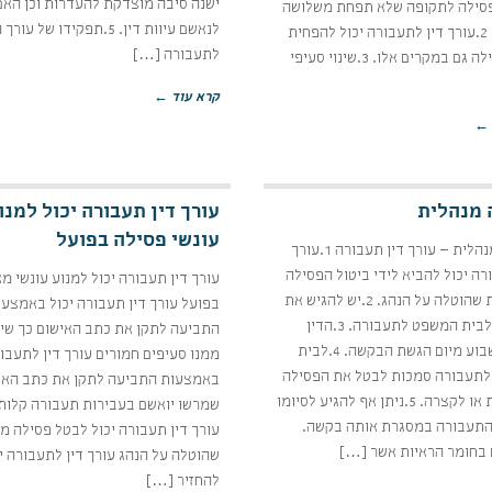
ישנה סיבה מוצדקת להעדרות וכן האם
פסילה לתקופה שלא תפחת משלושה
לנאשם עיוות דין. 5.תפקידו של עור
חודשים. 2.עורך דין לתעבורה יכול להפחית
לתעבורה […]
את הפסילה גם במקרים אלו. 3.שינוי סעיפי
קרא עוד ←
 ←
 מנהלית
עורך דין תעבורה יכול למנו
עונשי פסילה בפועל
פסילה מנהלית – עורך דין תעבורה 1.עורך
רה יכול להביא לידי ביטול הפסילה
עורך דין תעבורה יכול למנוע עונשי מ
המנהלית שהוטלה על הנהג. 2.יש להגיש את
בפועל עורך דין תעבורה יכול באמצעו
הבקשה לבית המשפט לתעבורה. 3.הדין
התביעה לתקן את כתב האישום כך שי
נקבע כשבוע מיום הגשת הבקשה. 4.לבית
ממנו סעיפים חמורים עורך דין לתעבור
תעבורה סמכות לבטל את הפסילה
באמצעות התביעה לתקן את כתב האי
המנהלית או לקצרה. 5.ניתן אף להגיע לסיומו
שמרשו יואשם בעבירות תעבורה קלות 
התעבורה במסגרת אותה בקשה.
עורך דין תעבורה יכול לבטל פסילה מ
שהוטלה על הנהג עורך דין לתעבורה י
להחזיר […]