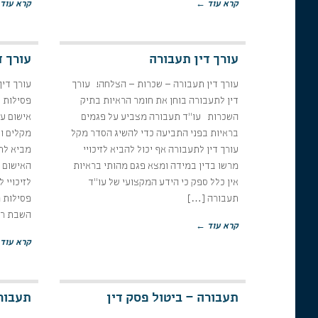
קרא עוד ←
קרא עוד
עורך דין תעבורה
עורך ד
עורך דין תעבורה – שכרות – הצלחה! עורך
עורך דין
דין לתעבורה בוחן את חומר הראיות בתיק
פסילות 
השכרות עו"ד תעבורה מצביע על פגמים
אישום עו
בראיות בפני התביעה כדי להשיג הסדר מקל
מקלים וע
עורך דין לתעבורה אף יכול להביא לזיכויי
מביא לת
מרשו בדין במידה ומצא פגם מהותי בראיות
האישום 
אין כלל ספק כי הידע המקצועי של עו"ד
לזיכויי 
תעבורה […]
פסילות מ
השבת רכ
קרא עוד ←
קרא עוד
תעבורה – ביטול פסק דין
תעבורה