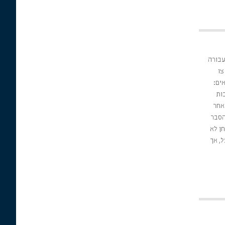
עבורה
צו
ים:
ות
אחר
הסבר
ו. 2. צו מבחן לא
, אך