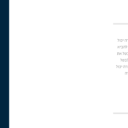
ה יכול
 להביא
בטל את
לבטל
ה יכול
ה