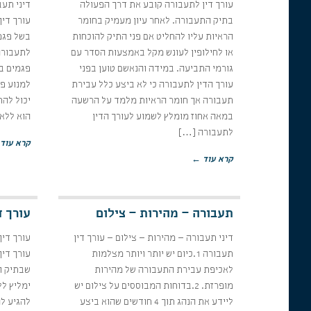
עורך דין לתעבורה קובע את דרך הפעולה
דיני תעב
בתיק התעבורה. לאחר עיון מעמיק בחומר
עורך דין
הראיות עליו להחליט אם פני התיק להוכחות
בשל פגמי
או לחילופין לעונש מקל באמצעות הסדר עם
לתעבורה
גורמי התביעה. במידה והנאשם טוען בפני
פגמים בח
עורך הדין לתעבורה כי לא ביצע כלל עבירת
למנוע פס
תעבורה אך חומר הראיות מלמד על הרשעה
יכול להח
במאה אחוז מומלץ לשמוע לעורך הדין
הוא ללא
לתעבורה […]
קרא עוד
קרא עוד ←
תעבורה – מהירות – צילום
עורך ד
דיני תעבורה – מהירות – צילום – עורך דין
עורך דין
תעבורה 1.כיום יש יותר ויותר מצלמות
עורך די
לאכיפת עבירת התעבורה של מהירות
שבתיק ו
מופרזת. 2.בדוחות המבוססים על צילום יש
ימליץ לל
ליידע את הנהג תוך 4 חודשים שהוא ביצע
להגיע ל