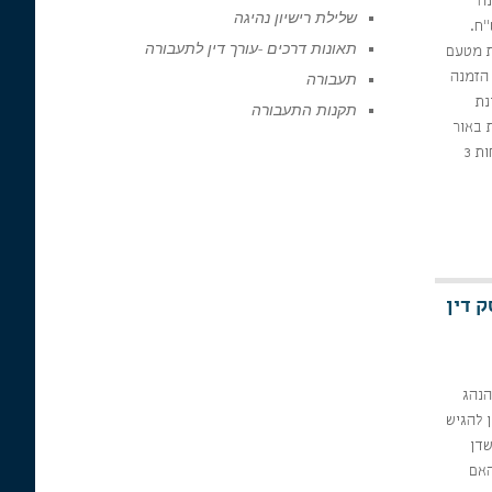
נה
שלילת רישיון נהיגה
 מסוג קנס של 1,000 ש"ח.
תאונות דרכים -עורך דין לתעבורה
 זו יש 10 נקודות מטעם
 אף הזמנה
תעבורה
רה זו. 4.תאונת
תקנות התעבורה
 באור
אדום מחייבת פסילה לתקופה של לפחות 3
ק דין
. במידה והנהג
יישפט בהעדרו. 3.ניתן להגיש
שדן
 האם