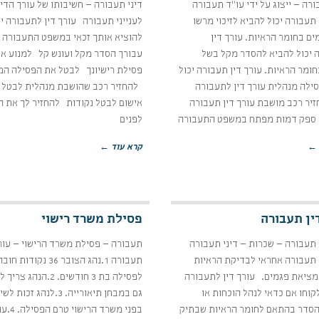
ורה – ייצוג על ידי עו"ד תעבורה
דיני תעבורה – חשיבותו של עורך הדין
 תעבורה יכול להביא לזיכוי מרשו
לענייני תעבורה עורך דין לתעבורה י
ם בחומר הראיות. עורך דין
להוציא אותך זכאי במשפט התעבורה
 יכול להביא להסדר מקל בשל
עבורך הסדר מקל ועונש קל למנוע א
ומר הראיות. עורך דין תעבורה יכול
פסילת רישיונך לבטל את הפסילה המ
ילה מנהלית עורך דין לתעבורה
להחזיר רכב שהושבת מנהלית לבטל 
זיר רכב מושבת עורך דין תעבורה
אישום לבטל נקודות להחזיר לך את ה
 ספק דמות מפתח במשפט התעבורה
לפנים
 ←
קרא עוד ←
ין תעבורה
פסילת משרד רישוי
 תעבורה – שכרות – דיני תעבורה
תעבורה – פסילת משרד הרישוי – עורך
ן תעבורה אחראי לבדיקת הראיות
תעבורה 1.נהג הצובר 36 נקודו
מציאת פגמים. עורך דין לתעבורה
לפסילה בת 3 חודשים. 2.הנהג 
קוחו אם כדאי לנהל הוכחות או
גם במבחן תיאורייה. 3.לנהג זכות
הסדר בהתאם לחומר הראיות שבתיק
בפני משרד הר