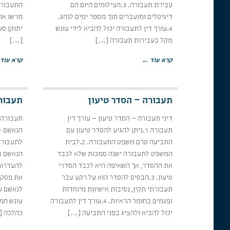
עבירת תעבורה. 3.הצילומים היום הם
התעבורה 
דיגיטלים ומועברים תוך מספר ימים לנהג.
מרשו או
4.עורך דין לתעבורה יכול להביא לידי עונש
יתוקן ס
מקל בעבירות תעבורה […]
[…]
קרא עוד ←
קרא עוד
תעבורה – הסדר טיעון
תעבורה
דיני תעבורה – הסדר טיעון – עורך דין
תעבורה –
תעבורה 1.ניתן להגיע להסדר טיעון עם
התביעה טרם משפט התעבורה. 2.לבית
לתעבורה
המשפט לתעבורה ישנה סמכות שלא לכבד
הנאשם ב
את ההסדר, אך השאיפה היא לכבד הסדרי
טיעון. 3.הבסיס להסדר הוא על רקע עבר
את פסק ה
תעבורתי תקין, נסיבות אישיוןת מיוחדות
ופגמים בחומר הראיות. 4.עורך דין לתעבורה
עונש חמו
יכול להביא ולהציג בפני התביעה […]
כהלכה [