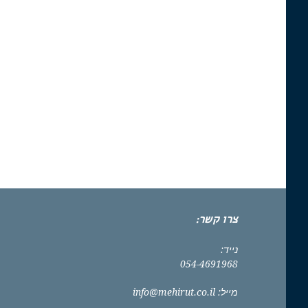
צרו קשר:
נייד:
054-4691968
מייל:
info@mehirut.co.il