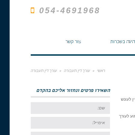
054-4691968
היגה בשכרות
צור קשר
ראשי
»
עורך דין תעבורה
»
עורך דין תעבורה
השאירו פרטים ונחזור אליכם בהקדם
ן לעונש
שם:
ע לעורך
אימייל:
טל: