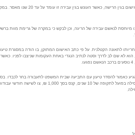
במידה ומידת הרשלנות של הנהג הינה רבתי יוגש נגדו כתב אישום בגין הרישה, כאשר העונש בגין עב
 מיוחסת לנאשם עבירה של הריגה, וכן לבקש כי במקרה של גרימת מוות ברשל
ות עקב אחריותו לתאונה הקטלנית. על פי כתב האישום המתוקן, בו הודה במסגרת טיעון
ת, הוא לא שם לב לדרך וסטה לנתיב הנגדי באחת העקומות שניצבו לפניו. כאשר
.
הגיע כאמור להסדר טיעון עם התביעה שבית המשפט לתעבורה בחר לכבדו. בסו
יום, גזר עליו בית המשפט לתעבורה את העונשים הבאים: פסילה בפועל לתקופה של 10 שנים, קנס בסך 1,000 ₪, 
לה.
ל