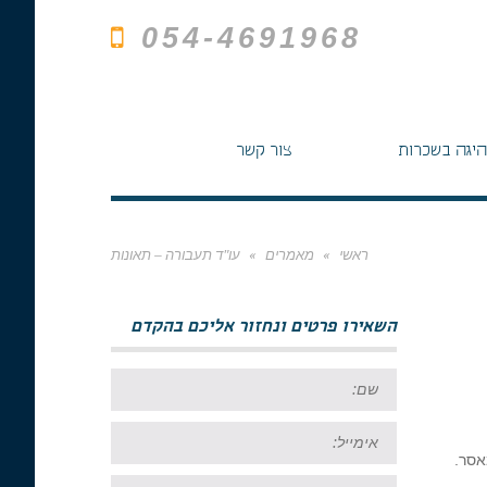
054-4691968
היגה בשכרות
צור קשר
ראשי
»
מאמרים
»
עו"ד תעבורה – תאונות
השאירו פרטים ונחזור אליכם בהקדם
שם:
אימייל:
טל: