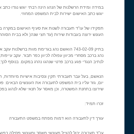
יוגש כתב האישום ישירות לבית המשפט המחוזי.
תפקידו של עו"ד תעבורה לשנות את סעיף האישום במקרה בו
העונש ירוצה בעבודות שירות (עד חצי שנה( ולא בבית הסוהר.
בתיק 743-02-09 הואשם נהג בגרימת מוות ברשלנ
נהג ברכב מסחרי מכיוון עפולה לכיוון כפר תבור. עקב עייפו
לנתיב הנגדי פגע ברכב פרטי שנהגו נהרג במקום. בנוסף לכך, 4 נוסעים ברכב הנאשם נפגעו
הנאשם, בעל עבר תעבורתי תקין ונסיבות אישיות מיוחדות, 
שירוצו בתחנת המשטרה, וכן מאסר על תנאי שלא לנהוג בפסי
זכרו תמיד:
עורך דין לתעבורה הוא דמות מפתח במשפט התעבורה
עו"ד תעבורה יכול להציל מעונשי מאסר ומעונשי פסילה בפוע