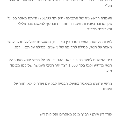
מרשי הסכים לכך ותוצאות המדידה הצביעו על שכרות גבוהה של 680
מק"ג.
העמדה הראשונית של התביעה (תיק תד 761/09) הייתה מאסר בפועל
שכן מדובר בעבירות תעבורה חמורות ובנוסף לנאשם עבר פלילי
ותעבורתי מכביד.
למרות כל זאת, הושג הסדר בין הצדדים, במסגרתו יוטל על מרשי עונש
מאסר על תנאי, פסילה לתקופה של 3 שנים, פסילה על תנאי וקנס.
בית המשפט לתעבורה כיבד את ההסדר וגזר על מרשי עונש מאסר על
תנאי מרתיע וקנס בסך 1,500 לצד יתר רכיבי הענישה שסוכמו מבעוד
מועד.
מרשי שחשש ממאסר בפועל, הבטיח קבל עם ועדה כי לא יחזור על
טעותו.
עורך דין איתן גורביץ' מונע מאסרים ופסילות רישיון