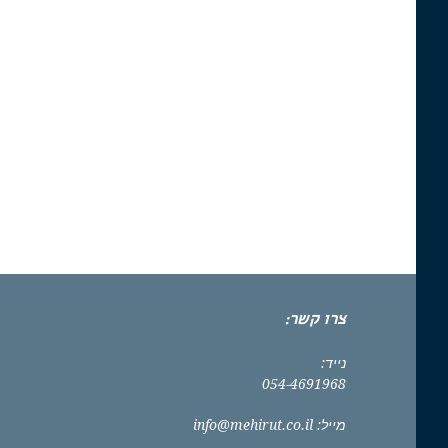
צרו קשר:
נייד:
054-4691968
מייל:
info@mehirut.co.il