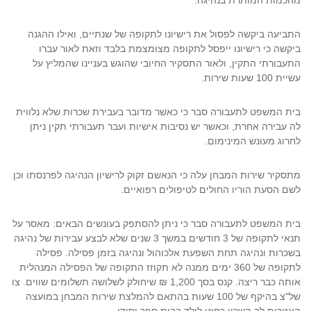
מהכמות המותרת בנהיגה.
התביעה ביקשה לפסול את רישיונו לתקופה של שנתיים, ואילו ההגנה
ביקשה כי רישיונו ייפסל לתקופה מצומצמת בלבד וזאת לאור עברו
התעבורתי התקין, ולאור התסקיר החיובי שהוגש בעניינו שהמליץ על
עשיית 100 שעות שירות.
בית המשפט לתעבורה סבר כי כאשר מדובר בעבירת שכרות שלא נלווית
לה עבירה אחרת, וכאשר יש נסיבות אישיות ועבר תעבורתי תקין ניתן
לחרוג מעונש המינימום.
מתסקיר שירות המבחן עלה כי הנאשם זקוק לרישיון הנהיגה לפרנסתו וכן
לשם הסעת הוריו החולים לטיפולים רפואיים.
בית המשפט לתעבורה סבר כי ניתן להסתפק בעונשים הבאים: מאסר על
תנאי לתקופה של 3 חודשים במשך 3 שנים שלא לבצע עבירות של נהיגה
בשכרות ונהיגה תחת השפעת אלכוהול ונהיגה בזמן פסילה. פסילה
לתקופה של 360 ימים ממנה לא תקוזז התקופה של הפסילה המנהלית
אותה כבר ריצה. קנס בסך 1,200 ₪ שיחולק לשלושה תשלומים שווים. צו
של"צ בהיקף של 100 שעות בהתאם להמלצת שירות המבחן במועצה