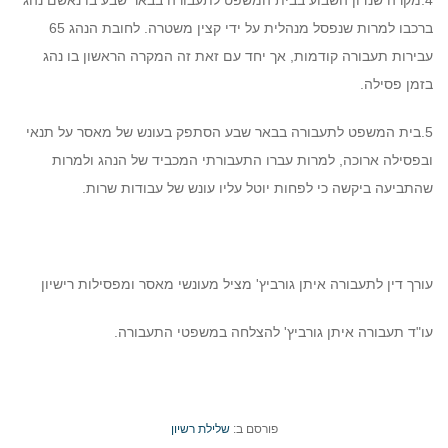
4.מקרה שנדון השבוע בבית המשפט לתעבורה בבאר שבע בו נאשם נהג
ברכבו למרות שנפסל מנהלית על ידי קצין משטרה. לחובת הנהג 65
עבירות תעבורה קודמות, אך יחד עם זאת זה המקרה הראשון בו נהג
בזמן פסילה.
5.בית המשפט לתעבורה בבאר שבע הסתפק בעונש של מאסר על תנאי
ובפסילה ארוכה, למרות עברו התעבורתי המכביד של הנהג ולמרות
שהתביעה ביקשה כי לפחות יוטל עליו עונש של עבודות שרות.
עורך דין לתעבורה איתן גורביץ' מציל מעונשי מאסר ומפסילות רישיון
עו"ד תעבורה איתן גורביץ' להצלחה במשפטי התעבורה.
פורסם ב:
שלילת רשיון