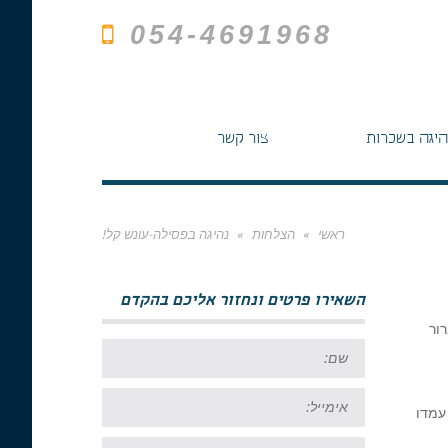
054-4691968
היגה בשכרות
צור קשר
ראשי
»
הצלחות
»
נהיגה בפסילה-עונש קל!
השאירו פרטים ונחזור אליכם בהקדם
לה. מברור
שם:
אימייל:
רשי עמדו
טל: