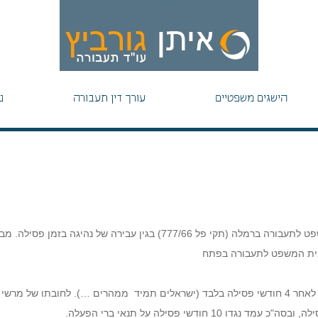
הישגים משפטיים
עורך דין תעבורה
נ
מרשי, בעל עבר תעבורתי מכביד, הועמד לדין בפני בית המשפט לתעבורה ברמלה (תקי פל 777/66) בגין עבירה של נהיגה בזמן פסי
תקוה, אולם קיצר על דעת עצמו את הפסילה, ונהג במכוניתו לאחר 4 חודשי פסילה בלבד (ישראלים תמיד ממהרים …). לחובתו של מ