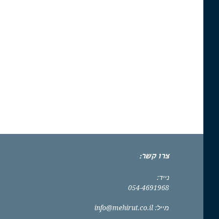
צרו קשר:
נייד:
054-4691968
מייל:
info@mehirut.co.il