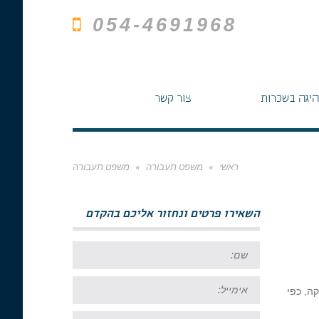
054-4691968
היגה בשכרות
צור קשר
ראשי
»
משפט תעבורה
»
משפט תעבורה
השאירו פרטים ונחזור אליכם בהקדם
שם:
אימייל:
ה, כפי
טל: