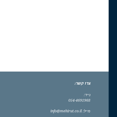
צרו קשר:
נייד:
054-4691968
מייל:
info@mehirut.co.il