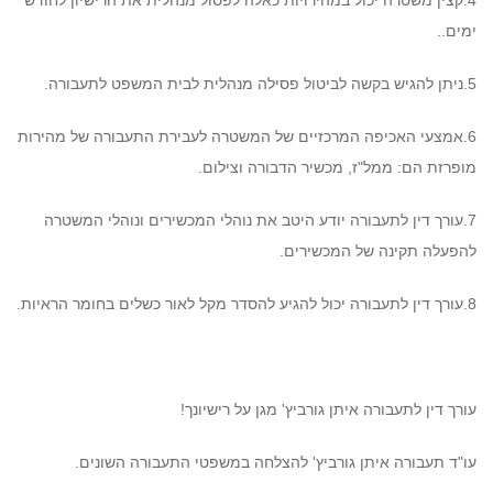
4.קצין משטרה יכול במהירויות כאלה לפסול מנהלית את הרישיון לחודש
ימים..
5.ניתן להגיש בקשה לביטול פסילה מנהלית לבית המשפט לתעבורה.
6.אמצעי האכיפה המרכזיים של המשטרה לעבירת התעבורה של מהירות
מופרזת הם: ממל"ז, מכשיר הדבורה וצילום.
7.עורך דין לתעבורה יודע היטב את נוהלי המכשירים ונוהלי המשטרה
להפעלה תקינה של המכשירים.
8.עורך דין לתעבורה יכול להגיע להסדר מקל לאור כשלים בחומר הראיות.
עורך דין לתעבורה איתן גורביץ' מגן על רישיונך!
עו"ד תעבורה איתן גורביץ' להצלחה במשפטי התעבורה השונים.