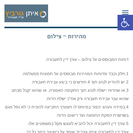
תפריט
פתח סרגל נגישות
מהירות – צילום
דוחות המבוססים על צילום – עורך דין לתעבורה.
1.חלק נכבד מדוחות המהירות מבוססים על תמונות ממצלמה.
2.יש להודיע לנהג תוך 4 חודשים כי ביצע עבירת תעבורה.
3.או שהדוח יישלח לנהג תוך התקופה האמורה, או שהוא יקבל מכתב
שהוא עבר עבירת תעבורה ורק אח"כ ישלח הדוח.
4.במידה והנהג יכפור במיוחס לו תצטרך התביעה להוכיח כי לא נפל פגם
בשרשרת הפקת התמונה ועד רישום הדוח.
5.עורך דין לתעבורה יכול להביא לעונש מקל במשפטים אלו.
עורך דין לתעבורה איתן גורביץ' שומר על רישיונך היקר כל כך