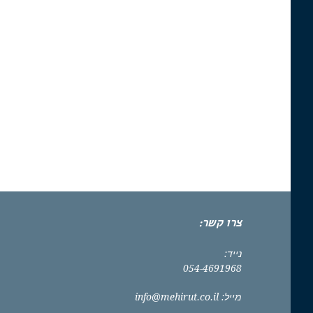
צרו קשר:
נייד:
054-4691968
מייל:
info@mehirut.co.il