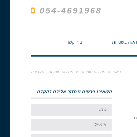
054-4691968
היגה בשכרות
צור קשר
ראשי
»
מהירות מופרזת
»
מהירות מופרזת – תעבורה
השאירו פרטים ונחזור אליכם בהקדם
שם:
אימייל:
טל: