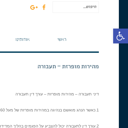
חיפוש
עבור:
פתח סרגל נגישות
ראשי
אודותינו
מהירות מופרזת – תעבורה
דיני תעבורה – מהירות מופרזת – עורך דין תעבורה
1.כאשר הנהג מואשם בנהיגה במהירות מופרזת של מעל 60 קמ"ש בדרך בינעירונית התביעה רואה זו בחומרה ועותרת לעונשי פסילה ארוכים.
2.עורך דין לתעבורה יכול להצביע על הפגמים בהליך המדידה דבר שמביא להסדר מקל.