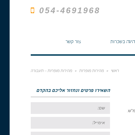
054-4691968
היגה בשכרות
צור קשר
ראשי
»
מהירות מופרזת
»
מהירות מופרזת – תעבורה
השאירו פרטים ונחזור אליכם בהקדם
שם:
אימייל:
טל: