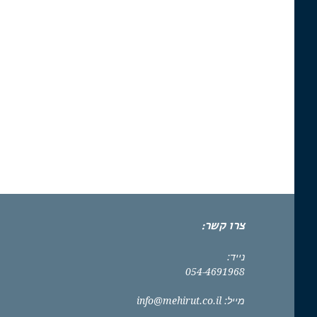
צרו קשר:
נייד:
054-4691968
מייל:
info@mehirut.co.il