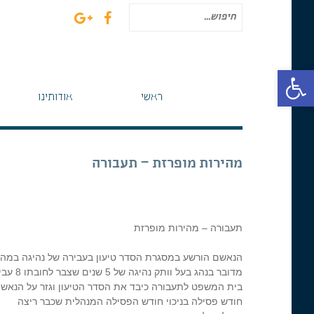
חיפוש
עבור:
פתח סרגל נגישות
ראשי
אודותינו
מהירות מופרזת – תעבורה
תעבורה – מהירות מופרזת
הנאשם הורשע במסגרת הסדר טיעון בעבירה של נהיגה במהירות מופרזת של 114 קמ"ש במקום בו המהירות ה
מדובר בנהג בעל וותק נהיגה של 5 שנים שצבר לחובתו 8 עבירות תעבורה מסוג ברירת משפט.
בית המשפט לתעבורה כיבד את הסדר הטיעון וגזר על הנאש
חודש פסילה בניכוי חודש הפסילה המנהלית שכבר ריצה