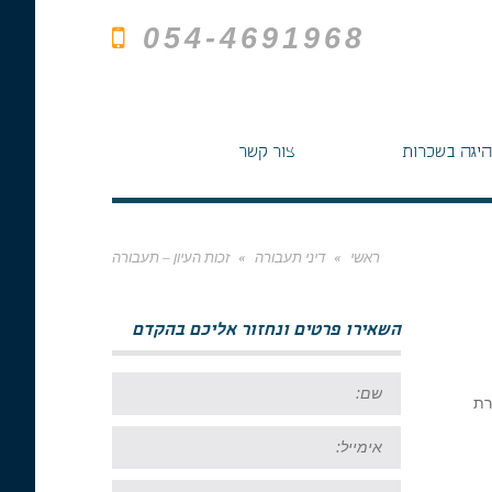
054-4691968
היגה בשכרות
צור קשר
ראשי
»
דיני תעבורה
»
זכות העיון – תעבורה
השאירו פרטים ונחזור אליכם בהקדם
שם:
רת
אימייל:
טל: