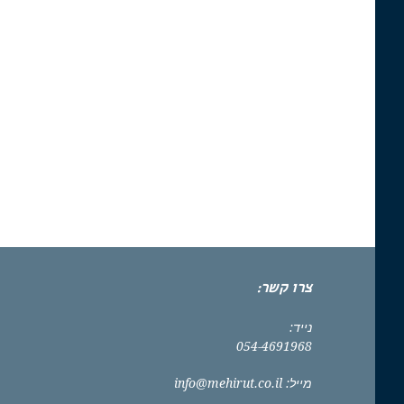
צרו קשר:
נייד:
054-4691968
מייל:
info@mehirut.co.il