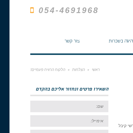
054-4691968
היגה בשכרות
צור קשר
ראשי
»
הצלחות
»
הלקוח הרוויח פעמיים!
השאירו פרטים ונחזור אליכם בהקדם
שם:
אימייל:
 בת"א (תיק 29782/09) . יש לציין כי מרשי קיבל
טל: