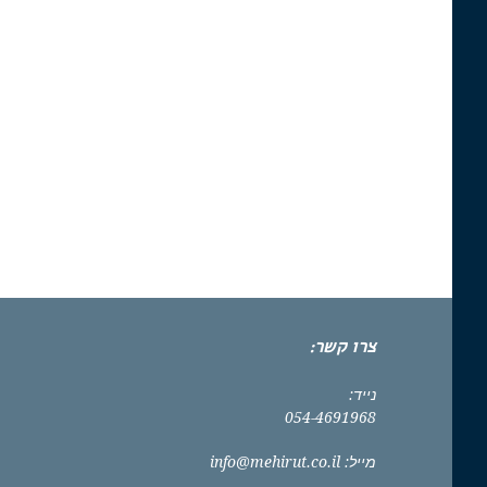
צרו קשר:
נייד:
054-4691968
מייל:
info@mehirut.co.il