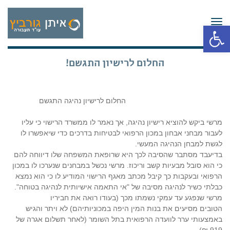
תפריט
פתח סרגל נגישות
החלום לרישיון התגשם!
החלום לרישיון נהיגה התגשם
מרשי ביקש להוציא רישיון נהיגה, אך נאמר לו ממשרד הרישוי כי עליו
לעבור מבחני אבחון במכון הרפואי לבטיחות בדרכים כדי שיאפשרו לו
לגשת למבחן הנהיגה המעשי.
בדיעבד מסתבר שהסיבה לכך היא שרופאת המשפחה שלו דיווחה להם
כי הוא סובל מבעיות קשב וריכוז. מרשי נכשל במבחנים שנערכו לו במכון
הרפואי ובעקבות כך קיבל מכתב מאגף הרישוי המודיע לו כי הוא נמצא
כבלתי כשיר לנהיגה מסיבה של "אי התאמה אישיותית לנהיגה בטוחה".
מרשי שנפגע עד עמקי נשמתו מכך (בעודו רואה את חביריו
הטובים מסיעים את בנות המין היפה במכוניותיהם) לא ויתר והגיש
באמצעותי ערר לוועדה הרפואית בתל השומר (לאחר תשלום אגרה של