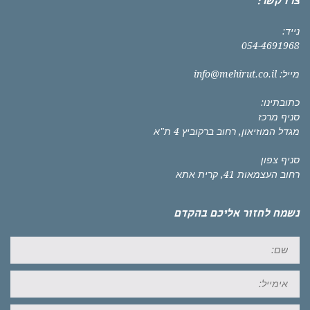
צרו קשר:
נייד:
054-4691968
מייל:
info@mehirut.co.il
כתובתינו:
סניף מרכז
מגדל המוזיאון, רחוב ברקוביץ 4 ת"א
סניף צפון
רחוב העצמאות 41, קרית אתא
נשמח לחזור אליכם בהקדם
שם:
אימייל:
טל: