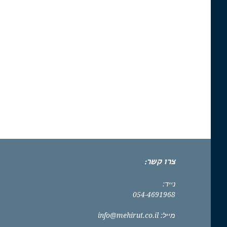
צרו קשר:
נייד:
054-4691968
מייל:
info@mehirut.co.il