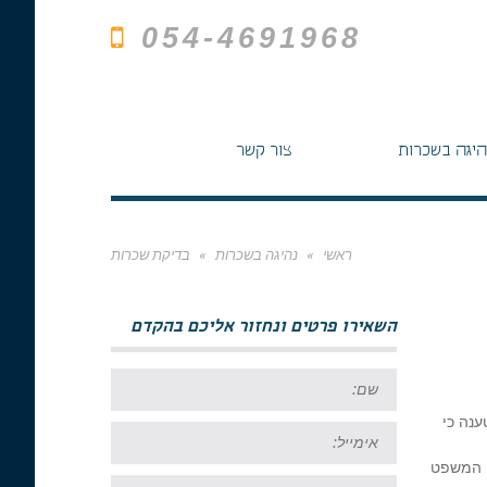
054-4691968
היגה בשכרות
צור קשר
ראשי
»
נהיגה בשכרות
»
בדיקת שכרות
השאירו פרטים ונחזור אליכם בהקדם
שם:
ענה כי
אימייל:
ם המשפט
טל: