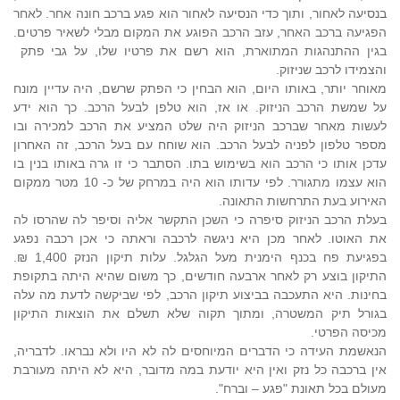
בנסיעה לאחור, ותוך כדי הנסיעה לאחור הוא פגע ברכב חונה אחר. לאחר
הפגיעה ברכב האחר, עזב הרכב הפוגע את המקום מבלי לשאיר פרטים.
בגין ההתנהגות המתוארת, הוא רשם את פרטיו שלו, על גבי פתק
והצמידו לרכב שניזוק.
מאוחר יותר, באותו היום, הוא הבחין כי הפתק שרשם, היה עדיין מונח
על שמשת הרכב הניזוק. או אז, הוא טלפן לבעל הרכב. כך הוא ידע
לעשות מאחר שברכב הניזוק היה שלט המציע את הרכב למכירה ובו
מספר טלפון לפניה לבעל הרכב. הוא שוחח עם בעל הרכב, זה האחרון
עדכן אותו כי הרכב הוא בשימוש בתו. הסתבר כי זו גרה באותו בנין בו
הוא עצמו מתגורר. לפי עדותו הוא היה במרחק של כ-
10 מטר
ממקום
האירוע בעת התרחשות התאונה.
בעלת הרכב הניזוק סיפרה כי השכן התקשר אליה וסיפר לה שהרסו לה
את האוטו. לאחר מכן היא ניגשה לרכבה וראתה כי אכן רכבה נפגע
בפגיעת פח בכנף הימנית מעל הגלגל. עלות תיקון הנזק 1,400 ₪.
התיקון בוצע רק לאחר ארבעה חודשים, כך משום שהיא היתה בתקופת
בחינות. היא התעכבה בביצוע תיקון הרכב, לפי שביקשה לדעת מה עלה
בגורל תיק המשטרה, ומתוך תקוה שלא תשלם את הוצאות התיקון
מכיסה הפרטי.
הנאשמת העידה כי הדברים המיוחסים לה לא היו ולא נבראו. לדבריה,
אין ברכבה כל נזק ואין היא יודעת במה מדובר, היא לא היתה מעורבת
מעולם בכל תאונת "פגע – וברח".