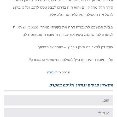
4.בדיון שהתקיים לפני זמן מה בבימ"ש לתעבורה בפ"ת טען הנהג כי
סידר חלק מהליקויים והוא היה בדרכו לבצע טסט לרכב ועל כן ביקש
לבטל את הפסילה המנהלית שהוטלה עליו.
5.בית המשפט לתעבורה דחה את בקשתו מאחר ומצא כי יש ראיות
לכאורה לכך שהנהג ביצע את עבירת התעבורה שמיוחסת לו.
עורך דין לתעבורה איתן גורביץ' – שומר על רישיונך
עו"ד תעבורה איתן גורביץ' להצלחה במשפטי התעבורה!!.
פורסם ב:
תעבורה
השאירו פרטים ונחזור אליכם בהקדם
שם:
אימייל: