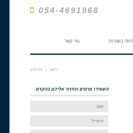
054-4691968
היגה בשכרות
צור קשר
ראשי
»
אודותינו
השאירו פרטים ונחזור אליכם בהקדם
שם:
אימייל:
טל: